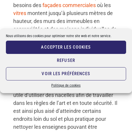
besoins des
façades commerciales
où les
vitres
montent jusqu’à plusieurs mètres de
hauteur, des murs des immeubles en
copropriétés et des maisons individuelles de
Nous utilisons des cookies pour optimiser notre site web et notre service.
Chambéry.
Le travail de nettoyage à l’eau osmosée peut
ACCEPTER LES COOKIES
se faire à partir du sol grâce à des perches
REFUSER
télescopiques pouvant aller jusqu’à 20
mètres de haut. Pour les immeubles de
VOIR LES PRÉFÉRENCES
bureaux ou les façades en bardage dans le
Politique de cookies
secteur industriel ou commercial, il peut être
utile d’utiliser des nacelles afin de travailler
dans les règles de l’art et en toute sécurité. Il
est ainsi plus aisé d’atteindre certains
endroits loin du sol et plus pratique pour
nettoyer les enseignes pouvant être