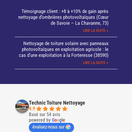
Témoignage client : +8 à +10% de gain après
nettoyage d’ombrières photovoltaïques (Cœur
de Savoie – La Chavanne, 73)
LIRE LA SUITE +
Nettoyage de toiture solaire avec panneaux
photovoltaïques en exploitation agricole : le
cas d’une exploitation à la Forteresse (38590)
LIRE LA SUITE +
Technic Toiture Nettoyage
4.9
Basé sur 54 avis
powered by
G
o
o
g
l
e
évaluez-nous sur